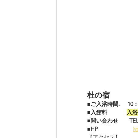
杜の宿
■ご入浴時間.     10
■入館料　         
入浴
■問い合わせ　　TEL 08
■HP 
h
【アクセス】