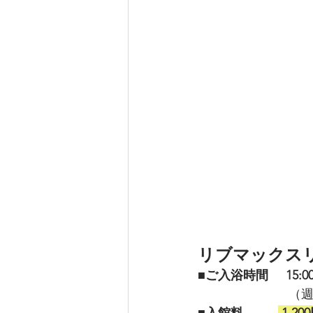
リブマックス
■ご入浴時間     15:
    