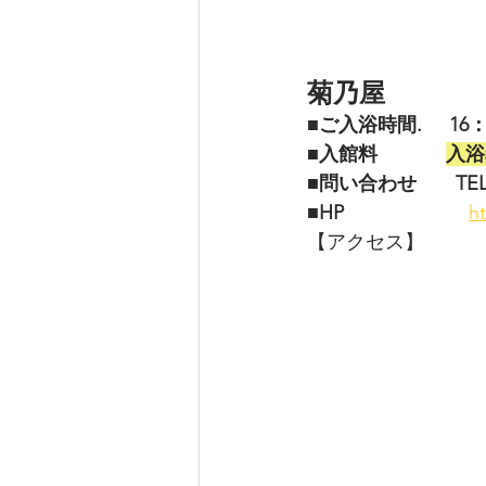
菊乃屋
■ご入浴時間.     16
■入館料　         
入浴
■問い合わせ　　TEL 08
■HP 
h
【アクセス】