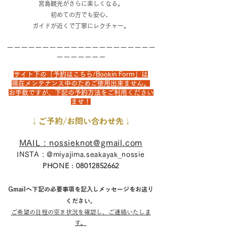
宮島観光がさらに楽しくなる。
初めての方でも安心、
ガイドが近くで丁寧にレクチャー。
ーーーーーーーーーーーーーーーーーーーーー
ーーーーーーー
サイト下の「予約はこちら/Bookin Form」は​
現在メンテナンス中のためご使用出来ません。
​お手数ですが、下記の予約方法をご利用ください
ませ！
↓ご予約/お問い合わせ先↓
MAIL :
nossieknot@gmail.com
INSTA : @miyajima.seakayak_nossie
PHONE :
08012852662
Gmailへ下記の必要事項を記入しメッセージをお送り
ください。
ご希望の日程の空き状況を確認し、ご連絡いたしま
す。