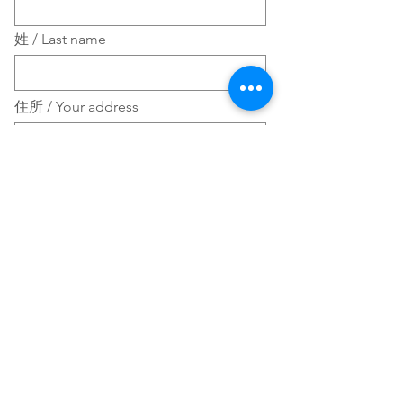
姓 / Last name
住所 / Your address
電話番号 / Phone number
メールアドレス / E-mail address
緊急連絡先 / Emergency contact
name and number