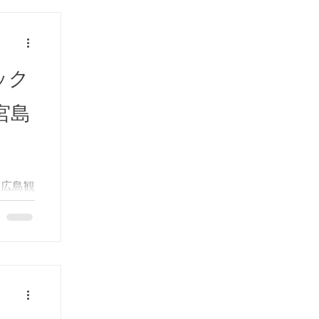
ック
宮島
。広島観
に乗っ
おすす