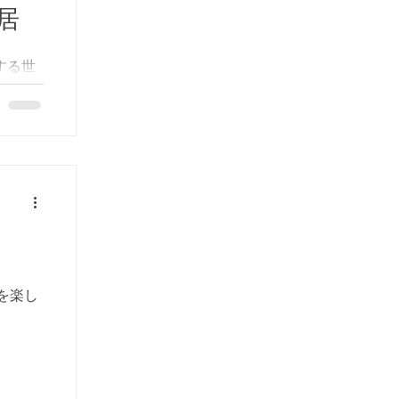
居
する世
は良い距
神社が
七浦巡
、神島
て
を楽し