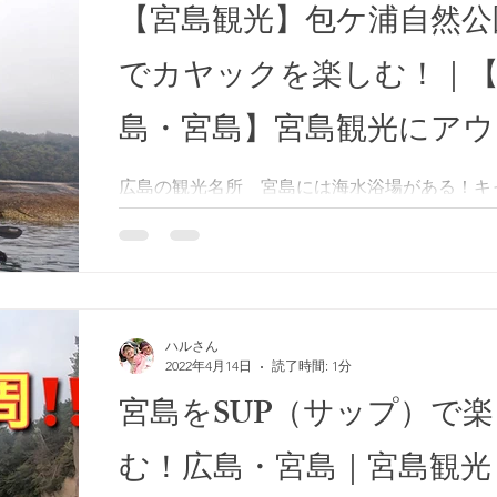
【宮島観光】包ケ浦自然公
でカヤックを楽しむ！｜
島・宮島】宮島観光にアウ
ドアを！
広島の観光名所 宮島には海水浴場がある！キ
場もある！ そんな包ケ浦自然公園の海水浴場
ケ浦神社がある。 歩いてくことが出来づ、船
クでしか行くことが出来ない神社である。 ま
時にしか行くことが出来ない入江がある。...
ハルさん
2022年4月14日
読了時間: 1分
宮島をSUP（サップ）で楽
む！広島・宮島｜宮島観光