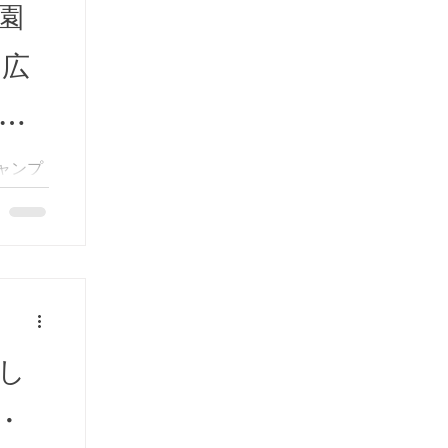
園
【広
ト
ャンプ
の沖に包
がカヤッ
た、満潮
し
・