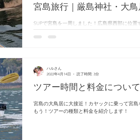
宮島旅行｜厳島神社・大鳥
SUPで宮島を一周しました！広島県西部に位置
界遺産宮島。周囲は30km。１日で一周するに
離の島。宮島には海から眺めれる、参拝できる
いくつもある。その中でも7つの神社を巡る『
り』という神事がある。宮島を一周することで
宮島の全貌を見ることができる。
ハルさん
2022年4月14日
読了時間: 3分
ツアー時間と料金につい
宮島の大鳥居に大接近！カヤックに乗って宮島
もう！ツアーの種類と料金を紹介します！