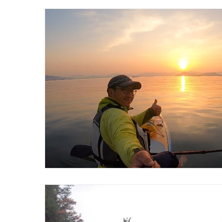
home-miylajima-kayak