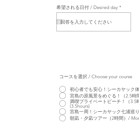
r
希望される日付 / Desired day
*
e
q
u
i
r
e
d
コースを選択 / Choose your course
初心者でも安心！シーカヤック体験（1.5時間) 
宮島の原風景をめぐる！（2.5時間）/ Enjoy t
満喫プライベートビーチ！（3.5時間）/Land 
(3.5hours)
宮島一周！シーカヤック七浦巡り（8-9時間）
朝凪・夕凪ツアー（2時間）/ Morning cal