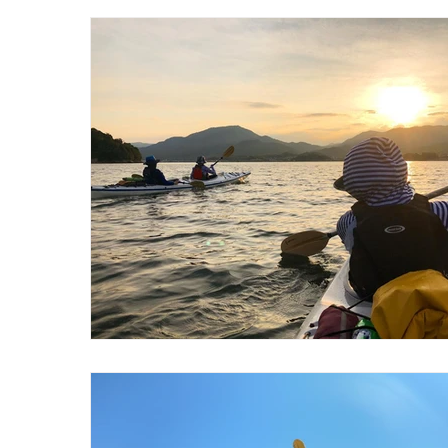
home-miylajima-kayak