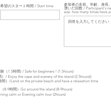
参加者の名前、年齢、身長、
希望のスタート時間 / Start time
漕いだ回数 / Participant's nam
size. how many times have 
/ Safe for beginners ! (1.5hours)
he cape and scenery of the island (2.5hours))
on the private beach and have a relaxation time
Go around the island (8-9hours)
m or Evening calm tour (2hours)