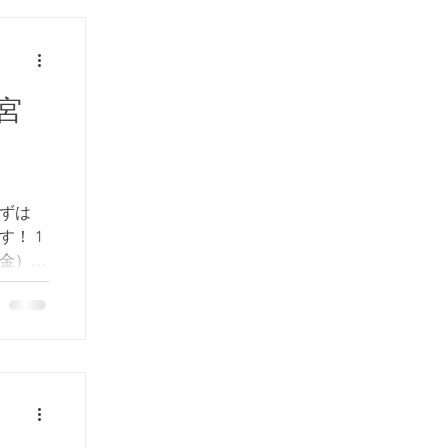
宮
ずは
！ 1
日（金）建
1日 21