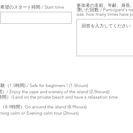
参加者の名前、年齢、身長、
希望のスタート時間 / Start time
漕いだ回数 / Participant's nam
size. how many times have 
/ Safe for beginners ! (1.5hours)
he cape and scenery of the island (2.5hours))
on the private beach and have a relaxation time
Go around the island (8-9hours)
m or Evening calm tour (2hours)