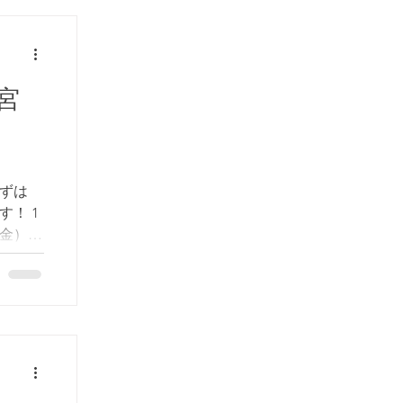
宮
ずは
！ 1
日（金）建
1日 21