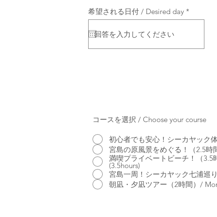
r
希望される日付 / Desired day
*
e
q
u
i
r
e
d
コースを選択 / Choose your course
初心者でも安心！シーカヤック体験（1.5時間) 
宮島の原風景をめぐる！（2.5時間）/ Enjoy t
満喫プライベートビーチ！（3.5時間）/Land 
(3.5hours)
宮島一周！シーカヤック七浦巡り（8-9時間）
朝凪・夕凪ツアー（2時間）/ Morning cal