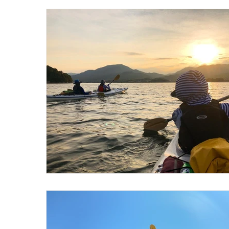
home-miylajima-kayak